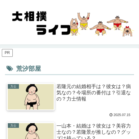
PR
荒汐部屋
若隆元の結婚相手は？彼女は？病
力士
気なの？今場所の番付は？引退な
の？力士情報
2025.07.15
一山本・結婚は？彼女は？美容力
力士
士なの？若隆景が推しなの？グッ
ズは持っている？