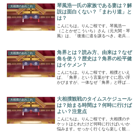
の移転ということで、相撲ファンの期待
琴風浩一氏の家族である妻は？解
大相撲のあれこれ
と不安が入り混じっ...
説は面白くない？「まわり道」と
は？
こんにちは。りんご桜です。琴風浩一
（ことかぜこういち）さん（元大関・琴
風）は、「後進に道を譲るべき。老兵は
消え去るのみ」という言葉を残し、７０
歳の再雇用の任期満了を待たず、２０２
４年５月１１日に、日本相撲協会に退職
角界とは？読み方、由来は？なぜ
大相撲のあれこれ
届を提出しました。その決意...
角を使う？歴史は？角界の松平健
はイケメン？
こんにちは。りんご桜です。相撲といえ
ば、「角界」という言葉がすぐに思い浮
かびますが、一体なぜ「角界」と呼ばれ
るようになったのでしょうか？今回は、
角界とは？読み方、由来、歴史、角界の
松平健までご紹介します。
大相撲観戦のタイムスケジュール
大相撲のあれこれ
は？始まる時間は？何時に行けば
よい？注意点
こんにちは。りんご桜です。大相撲のチ
ケットはとれたけど何時に行けばいいか
悩みます。せっかく行くなら楽しく観戦
したいそこのあなた。今回は大相撲観戦
のタイムスケジュール・始まる時間・何