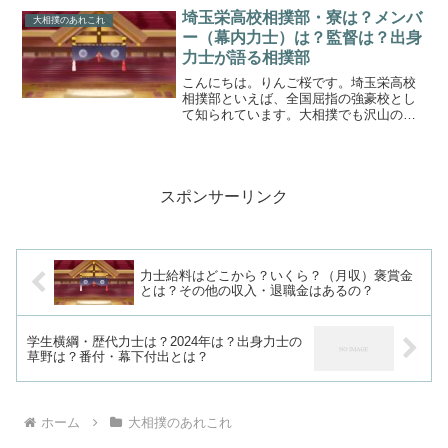
時に行けばよいか,注意点についてご紹介
埼玉栄高校相撲部・寮は？メンバ
大相撲のあれこれ
していきます。
ー（幕内力士）は？監督は？出身
力士が語る相撲部
こんにちは。りんご桜です。埼玉栄高校
相撲部といえば、全国屈指の強豪校とし
て知られています。大相撲でも沢山の力
士が卒業し、一線で活躍しています。い
ったいなぜ、埼玉栄高校はこれほどまで
に強くなれたのでしょうか？。今回は埼
玉栄高校の相撲部寮は？相...
スポンサーリンク
力士給料はどこから？いくら？（月収）褒賞金
とは？その他の収入・退職金はあるの？
学生横綱・歴代力士は？2024年は？出身力士の
草野は？番付・幕下付出とは？
ホーム
大相撲のあれこれ