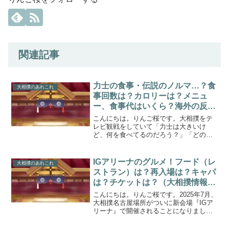
関連記事
力士の食事・伝説のノルマ…？食
大相撲のあれこれ
事回数は？カロリーは？メニュ
ー、食事代はいくら？海外の反応
は？
こんにちは。りんご桜です。大相撲をテ
レビ観戦をしていて「力士は大きいけ
ど、何を食べてるのだろう？」「どのく
らい食べれば大きくなるんだろう」と思
ったことはありませんか？最近では、
YouTubeで力士のちゃんこを食べている
IGアリーナのグルメ！フード（レ
大相撲のあれこれ
動画が人気だったり、た...
ストラン）は？再入場は？キャパ
は？チケットは？（大相撲情報
も！）
こんにちは。りんご桜です。2025年7月、
大相撲名古屋場所がついに新会場『IGア
リーナ』で開催されることになりまし
た！長年愛されてきた愛知県体育館（ド
ルフィンズアリーナ）から新しい会場へ