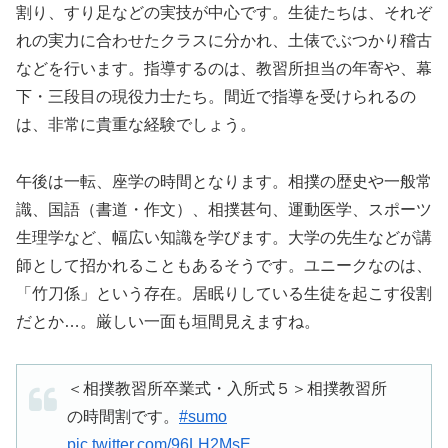
割り、すり足などの実技が中心です。生徒たちは、それぞ
れの実力に合わせたクラスに分かれ、土俵でぶつかり稽古
などを行います。指導するのは、教習所担当の年寄や、幕
下・三段目の現役力士たち。間近で指導を受けられるの
は、非常に貴重な経験でしょう。
午後は一転、座学の時間となります。相撲の歴史や一般常
識、国語（書道・作文）、相撲甚句、運動医学、スポーツ
生理学など、幅広い知識を学びます。大学の先生などが講
師として招かれることもあるそうです。ユニークなのは、
「竹刀係」という存在。居眠りしている生徒を起こす役割
だとか…。厳しい一面も垣間見えますね。
＜相撲教習所卒業式・入所式５＞相撲教習所
の時間割です。
#sumo
pic.twitter.com/96LH2MsE