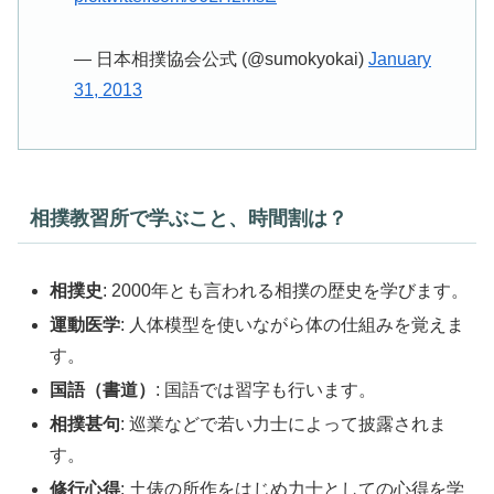
— 日本相撲協会公式 (@sumokyokai)
January
31, 2013
相撲教習所で学ぶこと、時間割は？
相撲史
: 2000年とも言われる相撲の歴史を学びます。
運動医学
: 人体模型を使いながら体の仕組みを覚えま
す。
国語（書道）
: 国語では習字も行います。
相撲甚句
: 巡業などで若い力士によって披露されま
す。
修行心得
: 土俵の所作をはじめ力士としての心得を学