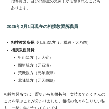
指導員は、自分の部屋の兄弟子が任命されることも
あります。
2025年2月1日現在の相撲教習所職員
相撲教習所長
: 芝田山親方（元横綱・大乃国）
相撲教習所員
:
甲山親方（元大碇）
間垣親方（元石浦）
荒磯親方（元琴勇輝）
北陣親方（元天鎧鵬）
相撲教習所では、歴史から相撲甚句、実技までたくさんの
ことを学ぶことが分かりました。相撲の色々を知りたい私
も、一緒に学びたいくらいです。