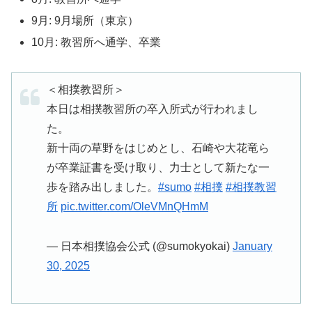
9月: 9月場所（東京）
10月: 教習所へ通学、卒業
＜相撲教習所＞
本日は相撲教習所の卒入所式が行われまし
た。
新十両の草野をはじめとし、石崎や大花竜ら
が卒業証書を受け取り、力士として新たな一
歩を踏み出しました。
#sumo
#相撲
#相撲教習
所
pic.twitter.com/OleVMnQHmM
— 日本相撲協会公式 (@sumokyokai)
January
30, 2025