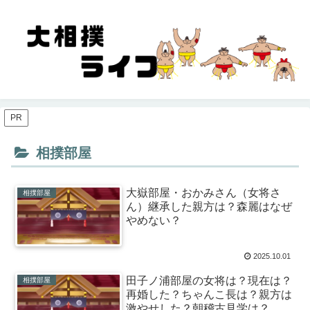
PR
相撲部屋
大嶽部屋・おかみさん（女将さ
相撲部屋
ん）継承した親方は？森麗はなぜ
やめない？
2025.10.01
田子ノ浦部屋の女将は？現在は？
相撲部屋
再婚した？ちゃんこ長は？親方は
激やせした？朝稽古見学は？