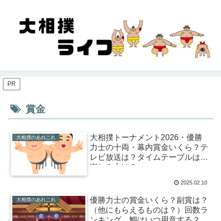
PR
賞金
大相撲トーナメント2026・優勝
大相撲のあれこれ
力士の十両・幕内賞金いくら？テ
レビ放送は？タイムテーブルは？
楽しみ方は？
2025.02.10
優勝力士の賞金いくら？副賞は？
大相撲のあれこれ
（他にもらえるものは？）回数ラ
ンキング。鯛はいつ用意する？