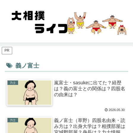
PR
義ノ富士
嵐富士・sasukeに出てた？経歴
力士
は？義の富士との関係は？四股名
の由来は？
2026.05.30
義ノ富士（草野）四股名由来・読
力士
み方は？出身大学は？相撲部屋は
宮城野部屋？身長は？力士情報