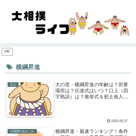
PR
横綱昇進
大の里・横綱昇進の年齢は？所要
力士
場所は？伝達式はいつ？口上（四
字熟語）は？推挙式＆初土俵入り
は？
2025.05.27
横綱昇進・最速ランキング！条件
大相撲のあれこれ