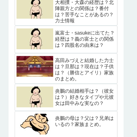
大相撲・大森の経歴は？北
陣親方との関係は？番付
は？苦手なことがあるの？
力士情報
嵐富士・sasukeに出てた？
経歴は？義の富士との関係
は？四股名の由来は？
高田みづえと結婚した力士
は？旦那は？現在は？子供
は？（勝信とアイリ）家族
のまとめ。
炎鵬の結婚相手は？（彼女
は？）好きなタイプや元彼
女は田中みな実なの？
炎鵬の母は？父は？兄弟は
いるの？家族まとめ。