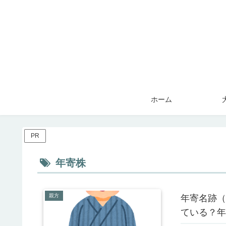
ホーム
PR
年寄株
親方
年寄名跡（
ている？年