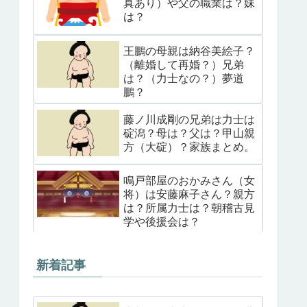
真あり）や父の職業は？妹
は？
王鵬の母親は納谷美絵子？
（離婚して再婚？）兄弟
は？（力士なの？）夢道
鵬？
藤ノ川成剛の兄弟は力士は
碇潟？母は？父は？甲山親
方（大碇）？家族まとめ。
鳴戸部屋のおかみさん（女
将）は安藤麻子さん？親方
は？所属力士は？朝稽古見
学や後援会は？
新着記事