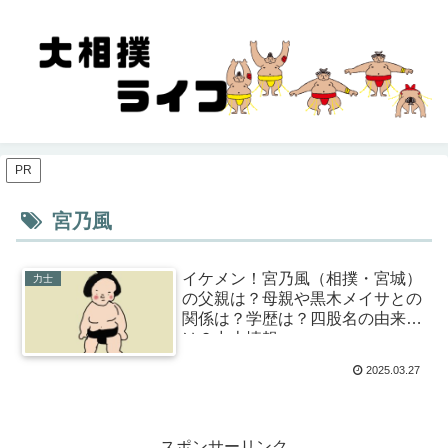
PR
宮乃風
イケメン！宮乃風（相撲・宮城）
力士
の父親は？母親や黒木メイサとの
関係は？学歴は？四股名の由来
は？力士情報
2025.03.27
スポンサーリンク