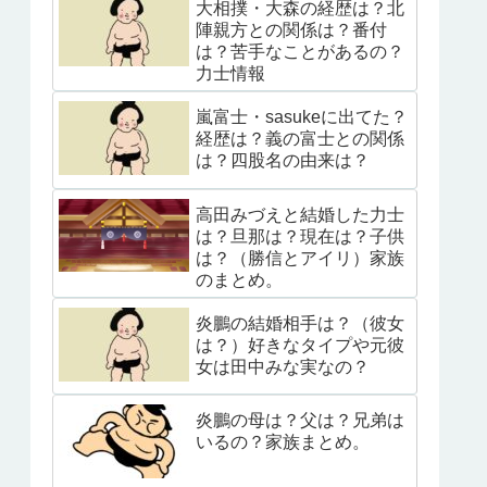
大相撲・大森の経歴は？北
陣親方との関係は？番付
は？苦手なことがあるの？
力士情報
嵐富士・sasukeに出てた？
経歴は？義の富士との関係
は？四股名の由来は？
高田みづえと結婚した力士
は？旦那は？現在は？子供
は？（勝信とアイリ）家族
のまとめ。
炎鵬の結婚相手は？（彼女
は？）好きなタイプや元彼
女は田中みな実なの？
炎鵬の母は？父は？兄弟は
いるの？家族まとめ。