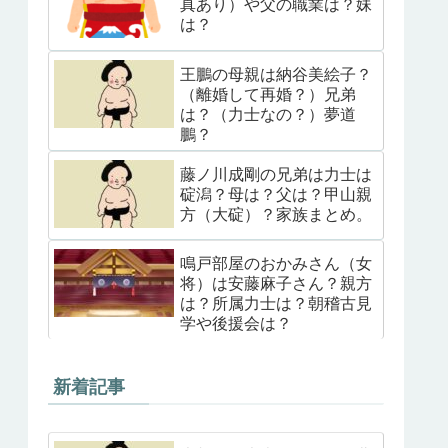
真あり）や父の職業は？妹
は？
王鵬の母親は納谷美絵子？
（離婚して再婚？）兄弟
は？（力士なの？）夢道
鵬？
藤ノ川成剛の兄弟は力士は
碇潟？母は？父は？甲山親
方（大碇）？家族まとめ。
鳴戸部屋のおかみさん（女
将）は安藤麻子さん？親方
は？所属力士は？朝稽古見
学や後援会は？
新着記事