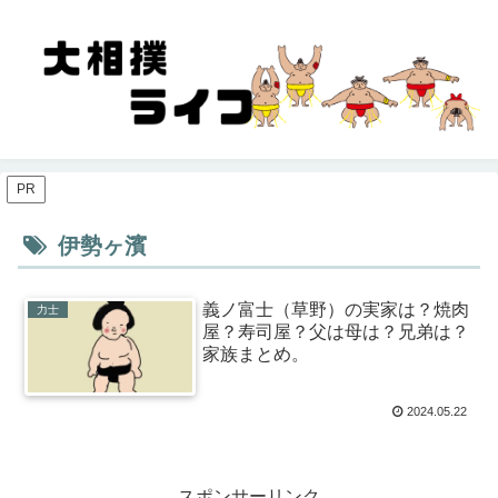
PR
伊勢ヶ濱
義ノ富士（草野）の実家は？焼肉
力士
屋？寿司屋？父は母は？兄弟は？
家族まとめ。
2024.05.22
スポンサーリンク