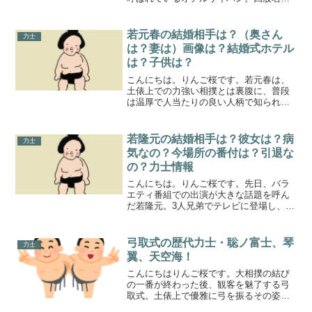
旭富士（あさひふじ）に決まり、かなり
注目されています。旭富士と聞いてどこ
かで聞いたことがあると思う方もいらっ
若元春の結婚相手は？（奥さん
力士
しゃるかもしれません。一...
は？妻は）画像は？結婚式ホテル
は？子供は？
こんにちは。りんご桜です。若元春は、
土俵上での力強い相撲とは裏腹に、普段
は温厚で人当たりの良い人柄で知られて
います。その若元春が、人生の伴侶とな
る奥さんと披露宴をし、新たなスタート
を切りました。奥さんのこともきになり
若隆元の結婚相手は？彼女は？病
力士
ますね。今回は、 若元春...
気なの？今場所の番付は？引退な
の？力士情報
こんにちは。りんご桜です。先日、バラ
エティ番組での出演が大きな話題を呼ん
だ若隆元。3人兄弟でテレビに登場し、普
段見ることのできない意外な一面を見せ
てくれました。若隆元といえば、次男で
ある若元春、三男である若隆景と共に
弓取式の歴代力士・聡ノ富士、琴
力士
「大波三兄弟」の長男とし...
翼、天空海！
こんにちはりんご桜です。大相撲の結び
の一番が終わった後、観客を魅了する弓
取式。土俵上で優雅に弓を振るその姿
は、相撲ファンにとってはおなじみの光