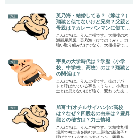
英乃海・結婚してる？（嫁は？）
力士
翔猿と似てないけど兄弟？父親と
母親は？カレーパンマンに似て
る？
こんにちは。りんご桜です。大相撲の木
瀬部屋所属、英乃海（ひでのうみ）。力
強い取り組みだけでなく、大相撲界で独
特の存在感を放ち、とてもやさしく、性
格がよいと評判です。ただ、プライベー
トについてはあまり多くが語られること
宇良の大学時代は？学歴（小学
力士
はありません。今回は英乃...
校、中学校、高校）のは？翔猿と
の関係は？
こんにちは。りんご桜です。技のデパー
トと呼ばれている宇良（うら）。小兵力
士とは思えないほど強く、変わった技を
使い、相撲ファンを魅了しています。今
回は宇良の学生時代にスポットを当てた
いと思います。大学時代、相撲に出会っ
旭富士(オチルサイハン)の高校
力士
たきっかけや小学校、中学...
は？なぜ？四股名の由来は？豊昇
龍との稽古は？力士情報
こんにちは。りんご桜です。大相撲九州
場所で初土俵を踏む史上最強の新弟子と
呼ばれているオチルサイハン。四股名も