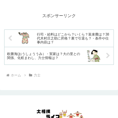
景ですね。2025年7月場所七日目、元幕内
で西幕下九枚目の天空海と、西幕下七枚
目の花の海が対戦しま...
スポンサーリンク
行司・給料はどこから？いくら？装束費は？38
代木村庄之助に昇格？裏で引退も？・条件や仕
事内容は？
欧勝海(おうしょううみ）・実家は？大の里との
関係、化粧まわし、力士情報は？
ホーム
力士